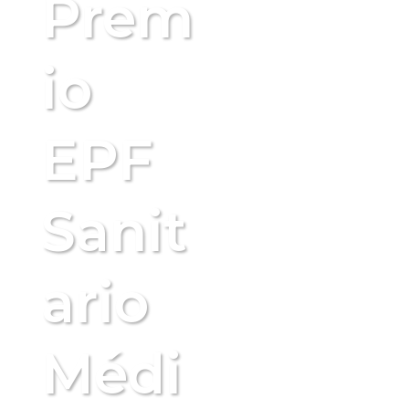
Prem
io
EPF
Sanit
ario
Médi