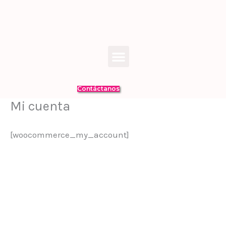
Ir
al
contenido
Menú
Contáctanos
Mi cuenta
[woocommerce_my_account]