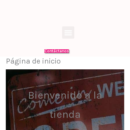
Ir
al
contenido
Menú
Contáctanos
Página de inicio
Bienvenido a la
tienda