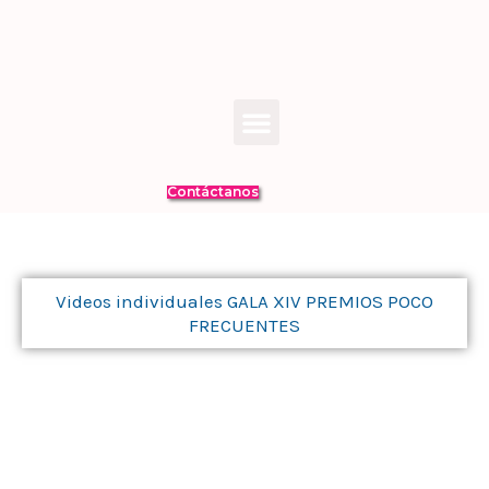
Ir
al
contenido
Menú
Contáctanos
Videos individuales GALA XIV PREMIOS POCO
FRECUENTES