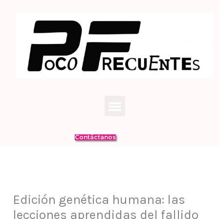
Ir
al
contenido
Menú
Contáctanos
Edición genética humana: las
lecciones aprendidas del fallido