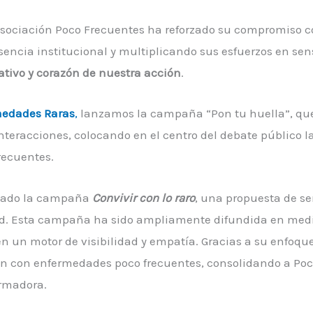
 Asociación Poco Frecuentes ha reforzado su compromiso c
ncia institucional y multiplicando sus esfuerzos en sensi
tivo y corazón de nuestra acción
.
medades Raras
,
lanzamos la campaña “Pon tu huella”, que 
interacciones, colocando en el centro del debate público la
recuentes.
lsado la campaña
Convivir con lo raro
, una propuesta de s
dad. Esta campaña ha sido ampliamente difundida en medi
en un motor de visibilidad y empatía. Gracias a su enfoq
en con enfermedades poco frecuentes, consolidando a Po
ormadora.